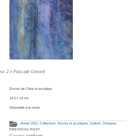
eur 2 » Pascale Gérard
Encres de Chine et acrylique
14,5 x 19 cm
Disponible à la vente
Année 2021
,
Collections
,
Encres et acryliques
,
Galerie
,
Oniriques
PREVIOUS POST
Cercles pétillants