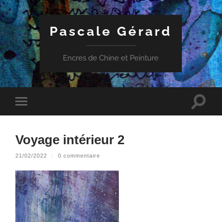
Pascale Gérard
Encres de Chine et Peinture
Toggle
Toggle
search
mobile
field
menu
Voyage intérieur 2
21/02/2022
/
0 commentaire