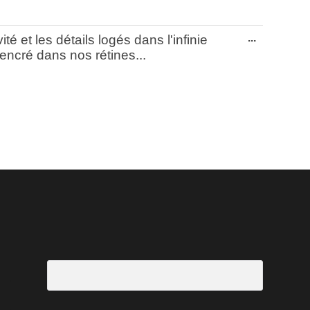
Ouvrir/Fe
...
té et les détails logés dans l'infinie
cette
encré dans nos rétines...
boîte
méta.