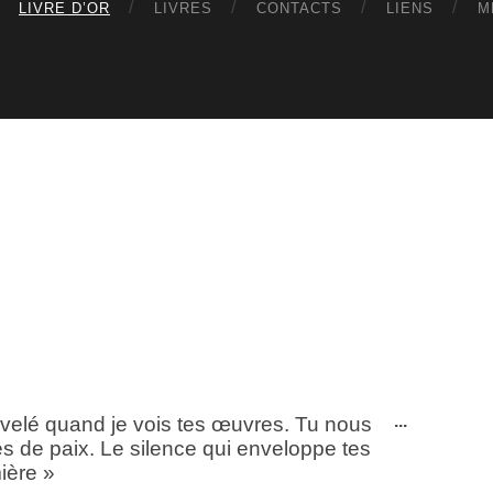
LIVRE D’OR
LIVRES
CONTACTS
LIENS
M
Ouvrir/Fe
...
velé quand je vois tes œuvres. Tu nous
cette
de paix. Le silence qui enveloppe tes
boîte
ière »
méta.