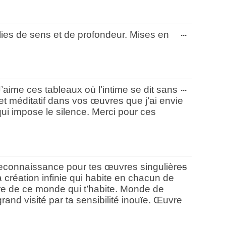
Ouvrir/Fe
...
lies de sens et de profondeur. Mises en
cette
boîte
méta.
Ouvrir/Fe
...
’aime ces tableaux où l’intime se dit sans
cette
 et méditatif dans vos œuvres que j’ai envie
boîte
qui impose le silence. Merci pour ces
méta.
Ouvrir/Fe
...
reconnaissance pour tes œuvres singulières
cette
a création infinie qui habite en chacun de
boîte
re de ce monde qui t’habite. Monde de
méta.
t grand visité par ta sensibilité inouïe. Œuvre