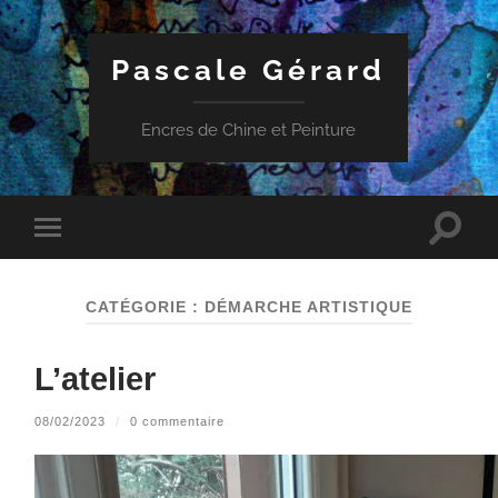
Pascale Gérard
Encres de Chine et Peinture
Toggle
Toggle
search
mobile
field
menu
CATÉGORIE :
DÉMARCHE ARTISTIQUE
L’atelier
08/02/2023
/
0 commentaire