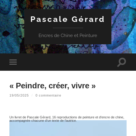
Pascale Gérard
Encres de Chine et Peinture
Toggle
Toggle
search
mobile
field
menu
« Peindre, créer, vivre »
19/05/2025
/
0 commentaire
Un livret de Pascale Gérard, 16 reproductions de peinture et d’encre de chine,
accompagnée chacune d’un texte de l’autrice.