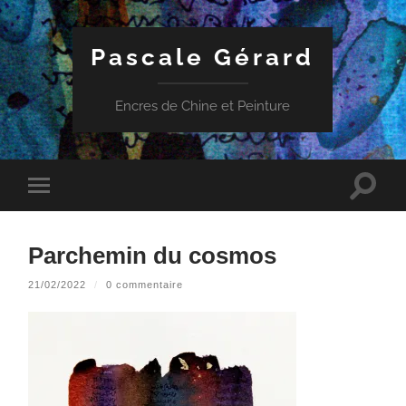
Pascale Gérard
Encres de Chine et Peinture
Toggle
Toggle
search
mobile
field
menu
Parchemin du cosmos
21/02/2022
/
0 commentaire