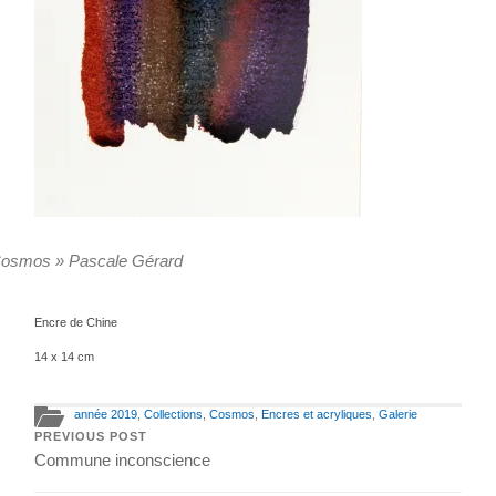
osmos » Pascale Gérard
Encre de Chine
14 x 14 cm
année 2019
,
Collections
,
Cosmos
,
Encres et acryliques
,
Galerie
PREVIOUS POST
Commune inconscience