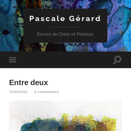
Pascale Gérard
Encres de Chine et Peinture
Toggle
Toggle
search
mobile
field
menu
Entre deux
31/03/2022
/
0 commentaire