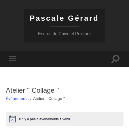
Pascale Gérard
Encres de Chine et Peinture
Toggle
Toggle
search
mobile
field
menu
Atelier " Collage "
Évènements
Atelier " Collage "
Évènements
Il n’y a pas d’évènements à venir.
for
Notice