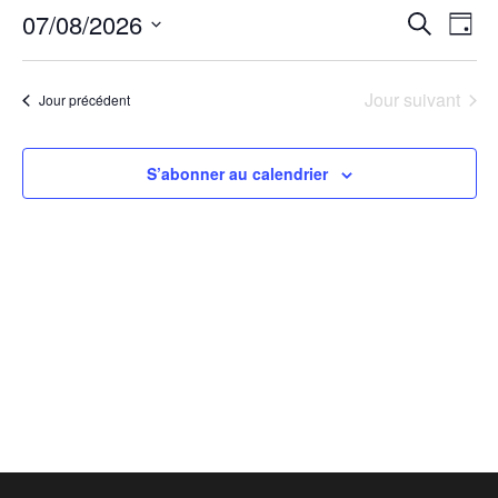
07/08/2026
07/08/2026
Recher
Nav
Recherche
Jour
de
Sélectionnez
et
une
vu
navigat
date.
Jour suivant
Jour précédent
Év
de
vues
S’abonner au calendrier
Évènem