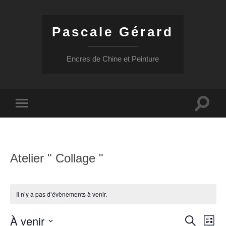
Pascale Gérard
Encres de Chine et Peinture
Toggle
Toggle
search
mobile
field
menu
Atelier " Collage "
Il n’y a pas d’évènements à venir.
À venir
Recher
Nav
Recherche
Liste