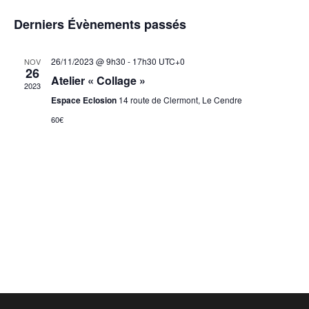
de
Sélectionnez
et
une
Derniers Évènements passés
vu
navigat
date.
Év
de
26/11/2023 @ 9h30
-
17h30
UTC+0
NOV
26
vues
Atelier « Collage »
2023
Évènem
Espace Eclosion
14 route de Clermont, Le Cendre
60€